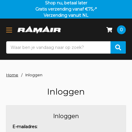
Shop nu, betaal later
Gratis verzending vanaf €75,-*
Verzending vanuit NL
0
Search
Home
Inloggen
Inloggen
Inloggen
E-mailadres: