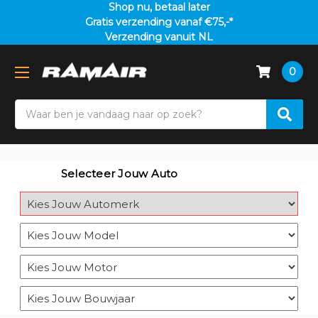
Shop nu, betaal later
Gratis verzending vanaf €75,-*
Verzending vanuit NL
0
Search
Selecteer Jouw Auto