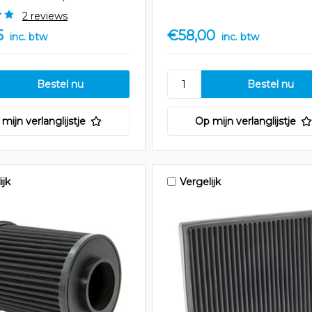
2 reviews
5
€58,00
inc. btw
inc. btw
mijn verlanglijstje
Op mijn verlanglijstje
ijk
Vergelijk