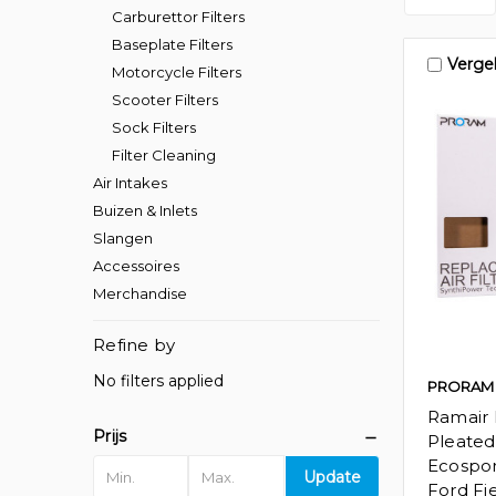
Carburettor Filters
Baseplate Filters
Vergel
Motorcycle Filters
Scooter Filters
Sock Filters
Filter Cleaning
Air Intakes
Buizen & Inlets
Slangen
Accessoires
Merchandise
Refine by
No filters applied
PRORAM
Ramair
Prijs
Pleated 
Ecospor
Update
Ford Fie