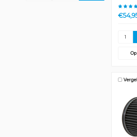
€54,9
Op 
Vergel