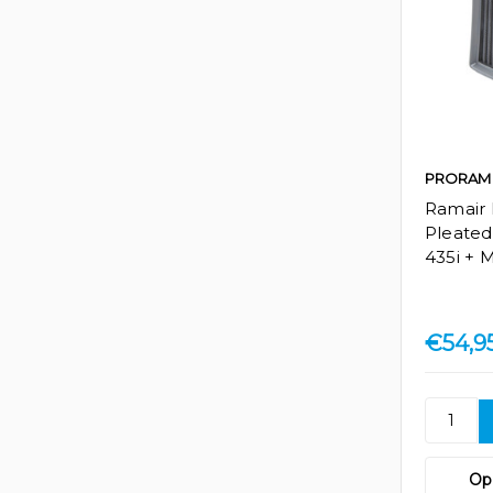
PRORAM
Ramair
Pleated 
435i + 
€54,9
Op 