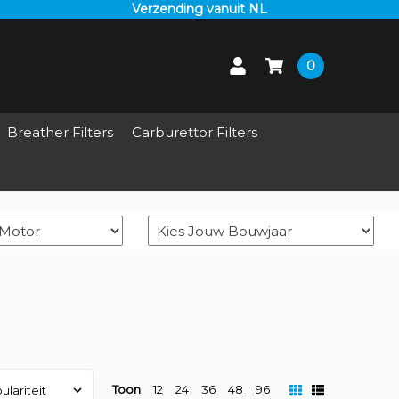
Verzending vanuit NL
0
Breather Filters
Carburettor Filters
Toon
12
24
36
48
96