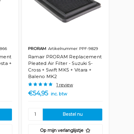
1866
PRORAM
Artikelnummer: PPF-9829
ment
Ramair PRORAM Replacement
esta +
Pleated Air Filter - Suzuki S-
Cross + Swift MK5 + Vitara +
Baleno MK2
1 review
€54,95
inc. btw
Op mijn verlanglijstje