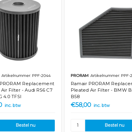
Artikelnummer: PPF-2044
PRORAM
Artikelnummer: PPF-2
 PRORAM Replacement
Ramair PRORAM Replace
Air Filter - Audi RS6 C7
Pleated Air Filter - BMW 
G 4.0 TFSI
B58
0
€58,00
inc. btw
inc. btw