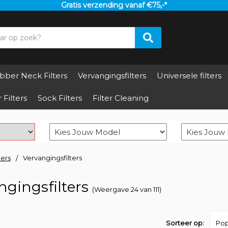
Gratis verzending vanaf €75,-*
bber Neck Filters
Vervangingsfilters
Universele filters
 Filters
Sock Filters
Filter Cleaning
ters
Vervangingsfilters
ngingsfilters
(Weergave 24 van 111)
Sorteer op: