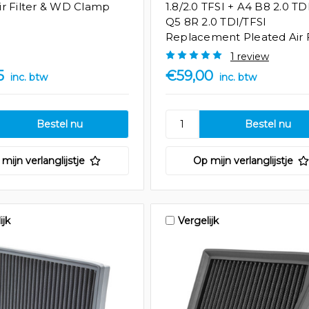
r Filter & WD Clamp
1.8/2.0 TFSI + A4 B8 2.0 TD
Q5 8R 2.0 TDI/TFSI
Replacement Pleated Air F
1 review
5
€59,00
inc. btw
inc. btw
mijn verlanglijstje
Op mijn verlanglijstje
ijk
Vergelijk