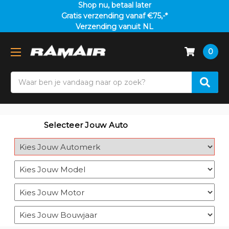
Shop nu, betaal later
Gratis verzending vanaf €75,-*
Verzending vanuit NL
0
Search
Selecteer Jouw Auto