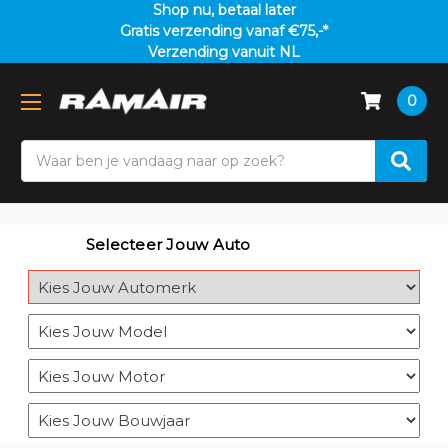
Shop nu, betaal later
Gratis verzending vanaf €75,-*
Verzending vanuit NL
0
Search
Selecteer Jouw Auto