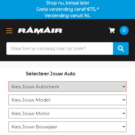
Shop nu, betaal later
Gratis verzending vanaf €75,-*
Verzending vanuit NL
0
Search
Selecteer Jouw Auto