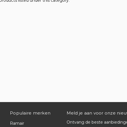
products listed under this category.
Populaire merken
Meld je aan voor onze nieu
Ontvang de beste aanbiedingen
Ramair