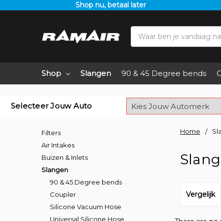
Shop nu, betaal later
Search
Shop
Slangen
90 & 45 Degree bends
C
Selecteer Jouw Auto
Home
Sl
Filters
Air Intakes
Slan
Buizen & Inlets
Slangen
90 & 45 Degree bends
Vergelijk
Coupler
Silicone Vacuum Hose
Universal Silicone Hose