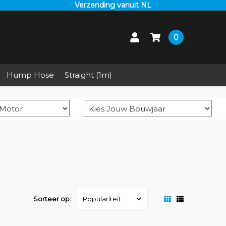
Verzending vanuit NL
0
Hump Hose
Straight (1m)
Sorteer op: