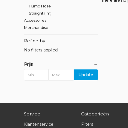
There are no 
Hump Hose
Straight (1m)
Accessoires
Merchandise
Refine by
No filters applied
Prijs
Update
Service
Categorieën
Klantenservice
Filters