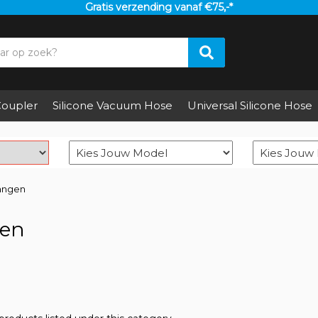
Gratis verzending vanaf €75,-*
oupler
Silicone Vacuum Hose
Universal Silicone Hose
angen
gen