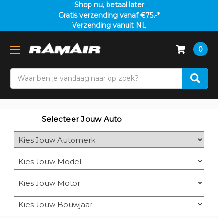
Shop nu, betaal later
Gratis verzending vanaf €75,-*
Verzending vanuit NL
0
Search
Selecteer Jouw Auto