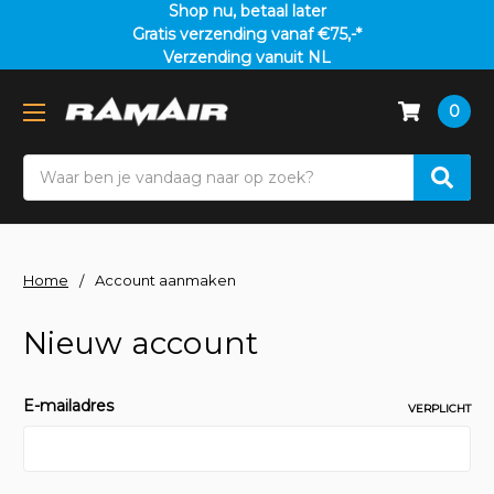
Shop nu, betaal later
Gratis verzending vanaf €75,-*
Verzending vanuit NL
0
Search
Home
Account aanmaken
Nieuw account
E-mailadres
VERPLICHT