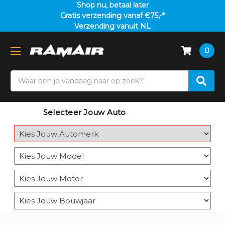
Shop nu, betaal later
Gratis verzending vanaf €75,-*
Verzending vanuit NL
0
Search
Selecteer Jouw Auto