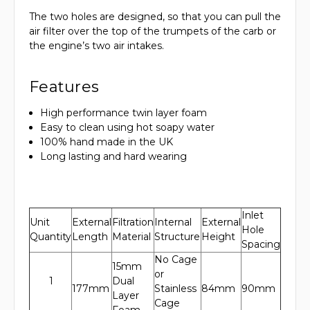
The two holes are designed, so that you can pull the
air filter over the top of the trumpets of the carb or
the engine’s two air intakes.
Features
High performance twin layer foam
Easy to clean using hot soapy water
100% hand made in the UK
Long lasting and hard wearing
Inlet
Unit
External
Filtration
Internal
External
Hole
Quantity
Length
Material
Structure
Height
Spacing
No Cage
15mm
or
1
Dual
177mm
Stainless
84mm
90mm
Layer
Cage